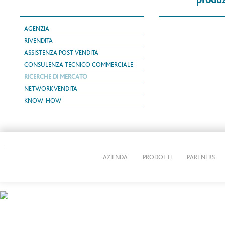
AGENZIA
RIVENDITA
ASSISTENZA POST-VENDITA
CONSULENZA TECNICO COMMERCIALE
RICERCHE DI MERCATO
NETWORK VENDITA
KNOW-HOW
AZIENDA
PRODOTTI
PARTNERS
© 2026 CUTTING PACK s.r.l.
P.IVA IT02269490161
Via Giacomo Radini Tedeschi, 24/E - 24124 Bergamo - Italy
Tel. 035 3690011 - Fax 035 36 90012