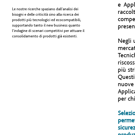
e Appl
Le nostre ricerche spaziano dall’analisi dei
raccol
bisogni e delle criticità sino alla ricerca dei
compet
prodotti più tecnologici ed ecocompatibili,
presen
supportando tanto il new business quanto
l’indagine di scenari competitivi per attuare il
consolidamento di prodotti già esistenti.
Negli 
mercat
Tecnic
riscos
più st
Questi
nuove
Applic
per chi
Selezi
perme
sicur
produz