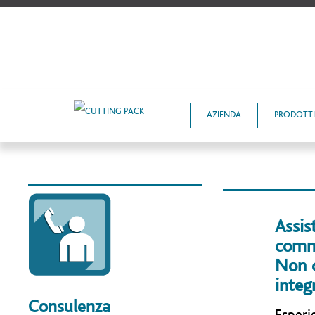
AZIENDA
PRODOTTI
Ass
comm
Non d
integ
Consulenza
Esper