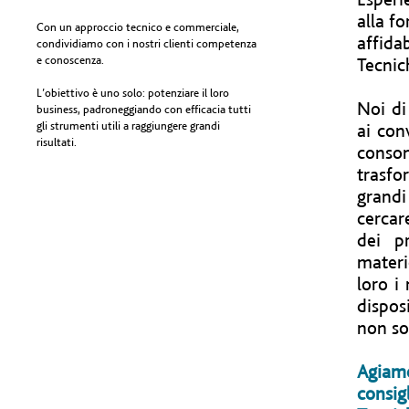
alla f
Con un approccio tecnico e commerciale,
affida
condividiamo con i nostri clienti competenza
e conoscenza.
Tecnic
L’obiettivo è uno solo: potenziare il loro
Noi di
business, padroneggiando con efficacia tutti
gli strumenti utili a raggiungere grandi
ai con
risultati.
conso
trasfo
grandi
cercar
dei p
materi
loro i
dispos
non so
Agiamo
consig