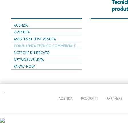
Tecnic
produtt
AGENZIA
RIVENDITA
ASSISTENZA POST-VENDITA
CONSULENZA TECNICO COMMERCIALE
RICERCHE DI MERCATO
NETWORK VENDITA
KNOW-HOW
AZIENDA
PRODOTTI
PARTNERS
© 2026 CUTTING PACK s.r.l.
P.IVA IT02269490161
Via Giacomo Radini Tedeschi, 24/E - 24124 Bergamo - Italy